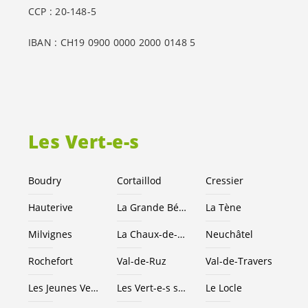
CCP : 20-148-5
IBAN : CH19 0900 0000 2000 0148 5
Les
Vert-e-s
Boudry
Cortaillod
Cressier
Hauterive
La Grande Béroche
La Tène
Milvignes
La Chaux-de-Fonds
Neuchâtel
Rochefort
Val-de-Ruz
Val-de-Travers
Les Jeunes
Vert-e-s
NE
Les
Vert-e-s
suisses
Le Locle