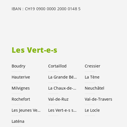
IBAN : CH19 0900 0000 2000 0148 5
Les
Vert-e-s
Boudry
Cortaillod
Cressier
Hauterive
La Grande Béroche
La Tène
Milvignes
La Chaux-de-Fonds
Neuchâtel
Rochefort
Val-de-Ruz
Val-de-Travers
Les Jeunes
Vert-e-s
NE
Les
Vert-e-s
suisses
Le Locle
Laténa