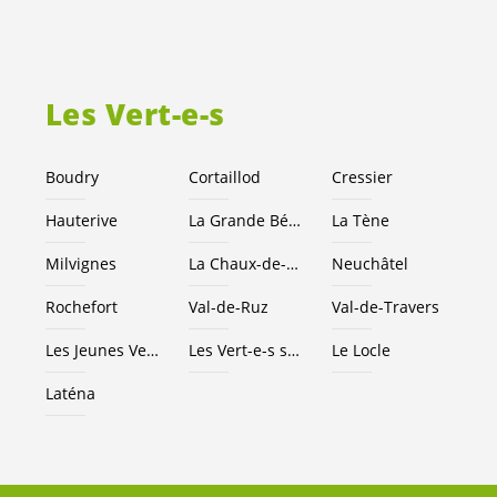
Les
Vert-e-s
Boudry
Cortaillod
Cressier
Hauterive
La Grande Béroche
La Tène
Milvignes
La Chaux-de-Fonds
Neuchâtel
Rochefort
Val-de-Ruz
Val-de-Travers
Les Jeunes
Vert-e-s
NE
Les
Vert-e-s
suisses
Le Locle
Laténa