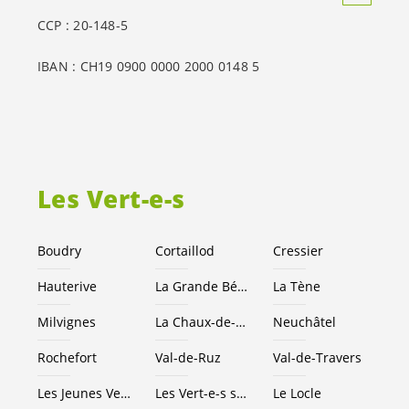
CCP : 20-148-5
IBAN : CH19 0900 0000 2000 0148 5
Les
Vert-e-s
Boudry
Cortaillod
Cressier
Hauterive
La Grande Béroche
La Tène
Milvignes
La Chaux-de-Fonds
Neuchâtel
Rochefort
Val-de-Ruz
Val-de-Travers
Les Jeunes
Vert-e-s
NE
Les
Vert-e-s
suisses
Le Locle