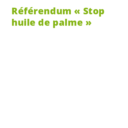
Référendum « Stop
huile de palme »
Le Parlement a approuvé l’accord de libre-
échange avec l’Indonésie le 20 décembre
2019. Et ce, malgré le fait que la
déforestation massive et la menace des
feux, le travail des enfants et le travail
forcé, l’utilisation de pesticides toxiques et
le déplacement de milliers de
petit-e-s
agriculteurs/trices et de populations
autochtones sont la règle en Indonésie.
Les Verts neuchâtelois soutiennent ce
référendum qui s’oppose donc à un accord de