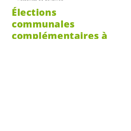
Élections
communales
complémentaires à
Cortaillod : les
Vert-e-s
remportent
deux sièges
supplémentaires !
Après des élections communales tacites,
le 25 octobre dernier, les
Carcoi-e-s
ont été
appelé-e-s
aux urnes ce dimanche afin de
compléter leur nombre d’
élu-e-s
au