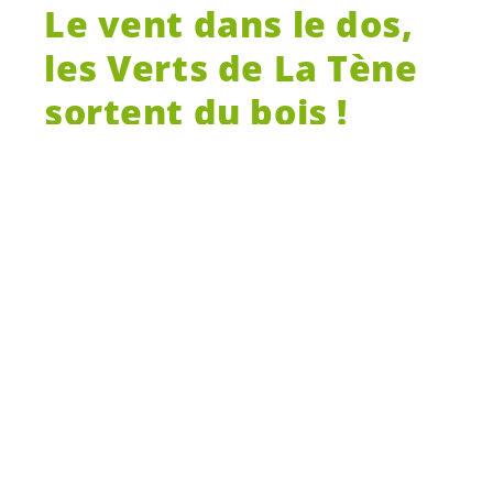
Le vent dans le dos,
les Verts de La Tène
sortent du bois !
Depuis quelques années maintenant,
toujours plus de citoyennes et citoyens
sont
préoccupé-e-s
par les enjeux
climatiques. Les derniers résultats
électoraux le démontrent : la population
souhaite se voir davantage représentée
par des
élu-e-s
aux valeurs vertes.
Soucieux de développer leur politique
écologique dans les communes, les Verts
neuchâtelois créent un groupe vert à La
Tène !