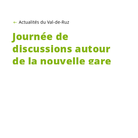
Actualités du Val-de-Ruz
Journée de
discussions autour
de la nouvelle gare
de Cernier!
Le
8 février prochain,
du 10h à 18h à la
Maison Farel de Cernier, les Verts de Val-de-
Ruz organisent une journée de
discussions
autour du projet de nouvelle gare de
Cernier et son quartier
. Les Verts de tout le
canton y sont
convié-e-s
! Merci de vous