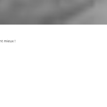
nt mieux !
es
aujourd’hui deux