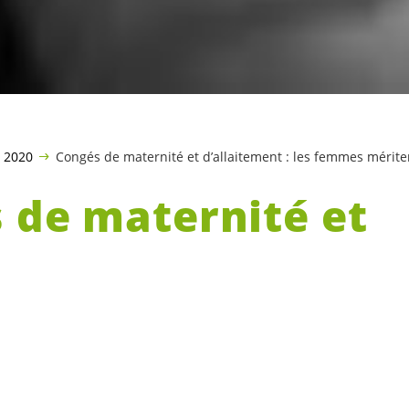
 2020
Congés de maternité et d’allaitement : les femmes mérite
 de maternité et
itement : les femm
nt mieux !
VertsSolidaritéS et Socialiste ont déposé 