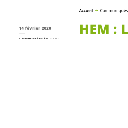
Accueil
Communiqués
HEM : 
14 février 2020
Communiqués 2020
l’initi
Législature 2017-2021
Mardi 18 février
positionner sur
NE). Les Verts so
maintenir une f
territoire canton
Après examen du r
complémentaires 