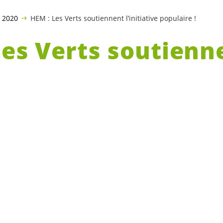
 2020
HEM : Les Verts soutiennent l’initiative populaire !
Les Verts soutienn
ative populaire !
 2020, le Grand Conseil neuchâtelois sera 
 la fermeture de la haute école de musique
utiennent l’initiative législative populaire
ormation musicale professionnelle accrédit
al et rejettent le contre-projet du Conseil d
apport du Conseil d’Etat et sur la base d’infor
obtenues en commission, les Verts considèrent