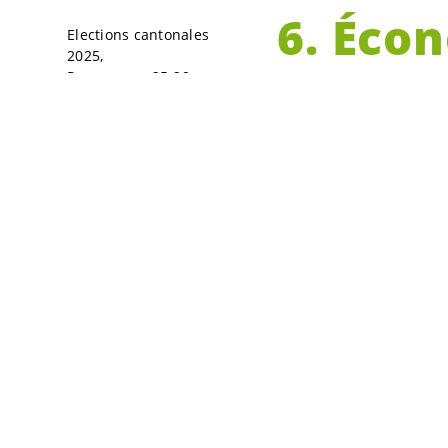
6. Éco
Elections cantonales
2025
fiscali
Programme 25-29
Chacune et chacu
salaire minimum 
collectives de t
économique et so
Défendre le sa
PARTAGER
et aux stagiair
Renforcer les c
l’émergence da