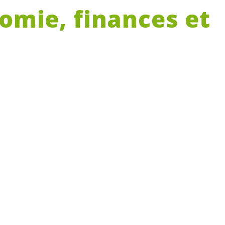
nomie, finances et
té
n doit vivre dignement de son travail. Nous
et l’extension de son principe ainsi que les
ravail. Nous nous engageons pleinement contr
utenons une fiscalité solidaire et écologiqu
laire minimum cantonal et étendre son princip
es.
onventions collectives de travail existantes et 
ns les milieux qui en sont dépourvus, par exemp