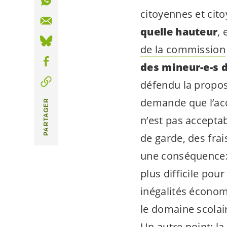
citoyennes et cito
quelle hauteur
,
de la commission
des
mineur-e-s
d
défendu la proposi
demande que l’accu
PARTAGER
n’est pas acceptab
de garde, des fra
une conséquence: l
plus difficile pou
inégalités économ
le domaine scolair
Un autre point: la