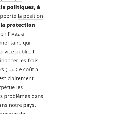
is politiques, à
rapporté
la position
 la protection
ien Fivaz a
ementaire qui
vice public. Il
inancer les frais
s (…). Ce coût a
 est clairement
rpétue les
ces problèmes dans
ans notre pays.
beaucoup de