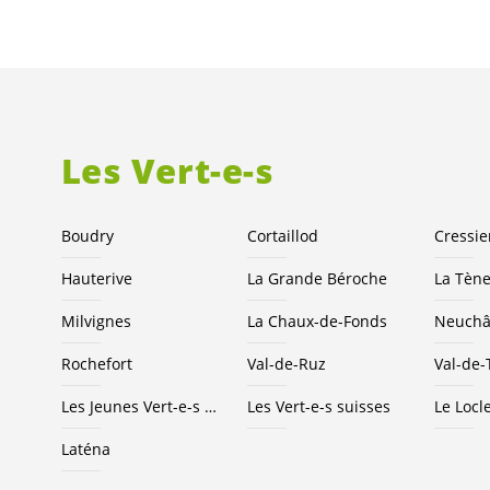
Les
Vert-e-s
Boudry
Cortaillod
Cressie
Hauterive
La Grande Béroche
La Tèn
Milvignes
La Chaux-de-Fonds
Neuchâ
Rochefort
Val-de-Ruz
Val-de-
Les Jeunes
Vert-e-s
NE
Les
Vert-e-s
suisses
Le Locl
Laténa