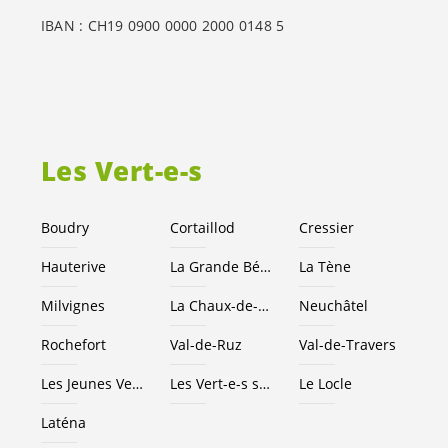
IBAN : CH19 0900 0000 2000 0148 5
Les
Vert-e-s
Boudry
Cortaillod
Cressier
Hauterive
La Grande Béroche
La Tène
Milvignes
La Chaux-de-Fonds
Neuchâtel
Rochefort
Val-de-Ruz
Val-de-Travers
Les Jeunes
Vert-e-s
NE
Les
Vert-e-s
suisses
Le Locle
Laténa