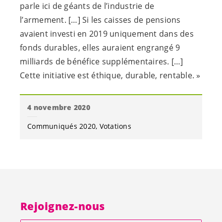
Contact
Les
Vert-e-s
neuchâtelois-es
Avenue de la Gare 3
2000 Neuchâtel
E-Mail:
info@verts-ne.ch
CCP : 20-148-5
IBAN : CH19 0900 0000 2000 0148 5
Les
Vert-e-s