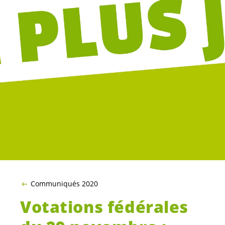
Oui à l’initiative contre le
commerce de guerre
Argumentaire des Verts suisses
Arguments des initiants avec Cloé Dutoit, Les
Verts NE
« Les PME suisses ne sont pas concernées. On
parle ici de géants de l’industrie de
l’armement. […] Si les caisses de pensions
avaient investi en 2019 uniquement dans des
fonds durables, elles auraient engrangé 9
milliards de bénéfice supplémentaires. […]
Cette initiative est éthique, durable, rentable. »
4 novembre 2020