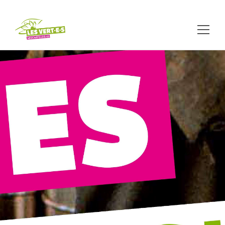
Communiqués 2020
Votations fédérales
du 29 novembre :
2xOUI pour un
monde plus juste
Oui à l’initiative multinationales
responsables
Argumentaire des Verts suisses