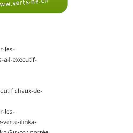
r-les-
a-l-executif-
cutif chaux-de-
r-les-
verte-ilinka-
nka Guyot : portée