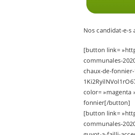
Nos
candidat-e-s
a
[button link= »ht
communales-2020/a
chaux-de-fonnier
1Ki2RyilNVol1rO
color= »magenta »
fonnier[/button]
[button link= »ht
communales-2020/a
guyot-a-failli-ac