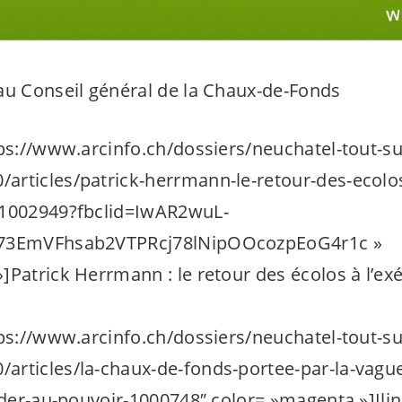
u Conseil général de la Chaux-de-Fonds
tps://www.arcinfo.ch/dossiers/neuchatel-tout-su
rticles/patrick-herrmann-le-retour-des-ecolos-
-1002949?fbclid=IwAR2wuL-
673EmVFhsab2VTPRcj78lNipOOcozpEoG4r1c »
]Patrick Herrmann : le retour des écolos à l’exé
tps://www.arcinfo.ch/dossiers/neuchatel-tout-su
rticles/la-chaux-de-fonds-portee-par-la-vague-
ceder-au-pouvoir-1000748″ color= »magenta »]Ili