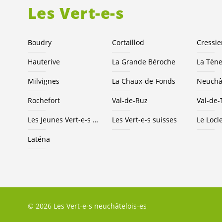
Les
Vert-e-s
Boudry
Cortaillod
Cressie
Hauterive
La Grande Béroche
La Tèn
Milvignes
La Chaux-de-Fonds
Neuchâ
Rochefort
Val-de-Ruz
Val-de-
Les Jeunes
Vert-e-s
NE
Les
Vert-e-s
suisses
Le Locl
Laténa
© 2026 Les Vert-e-s neuchâtelois-es