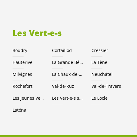
Les
Vert-e-s
Boudry
Cortaillod
Cressier
Hauterive
La Grande Béroche
La Tène
Milvignes
La Chaux-de-Fonds
Neuchâtel
Rochefort
Val-de-Ruz
Val-de-Travers
Les Jeunes
Vert-e-s
NE
Les
Vert-e-s
suisses
Le Locle
Laténa