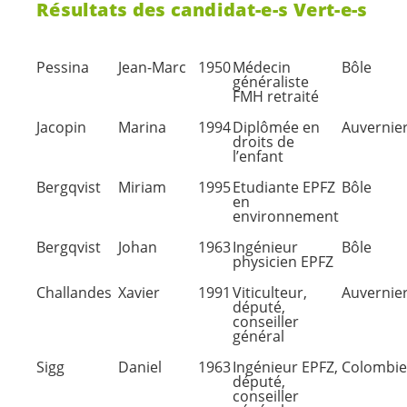
Résultats des
candidat-e-s
Vert-e-s
Pessina
Jean-Marc
1950
Médecin
Bôle
généraliste
FMH retraité
Jacopin
Marina
1994
Diplômée en
Auvernie
droits de
l’enfant
Bergqvist
Miriam
1995
Etudiante EPFZ
Bôle
en
environnement
Bergqvist
Johan
1963
Ingénieur
Bôle
physicien EPFZ
Challandes
Xavier
1991
Viticulteur,
Auvernie
député,
conseiller
général
Sigg
Daniel
1963
Ingénieur EPFZ,
Colombie
député,
conseiller