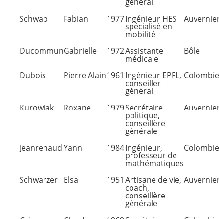
général
Schwab
Fabian
1977
Ingénieur HES
Auvernie
spécialisé en
mobilité
Ducommun
Gabrielle
1972
Assistante
Bôle
médicale
Dubois
Pierre Alain
1961
Ingénieur EPFL,
Colombie
conseiller
général
Kurowiak
Roxane
1979
Secrétaire
Auvernie
politique,
conseillère
générale
Jeanrenaud
Yann
1984
Ingénieur,
Colombie
professeur de
mathématiques
Schwarzer
Elsa
1951
Artisane de vie,
Auvernie
coach,
conseillère
générale