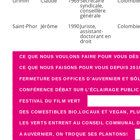
Grimm
Claude
1969
Secrétaire
Colombie
syndicale,
conseillère
générale
Saint-Phor
Jérôme
1990
Juriste,
Colombie
assistant-
doctorant en
droit
CE QUE NOUS VOULONS FAIRE POUR VOUS DÈS
CE QUE NOUS FAISONS POUR VOUS DEPUIS 201
FERMETURE DES OFFICES D’AUVERNIER ET BÔL
CONFÉRENCE DÉBAT SUR L’ÉCLAIRAGE PUBLIC
FESTIVAL DU FILM VERT
DES COMESTIBLES BIO,LOCAUX ET VEGAN, PLU
LES VERTS ENTRENT AU CONSEIL COMMUNAL DE
A AUVERNIER, ON TROQUE SES PLANTONS!