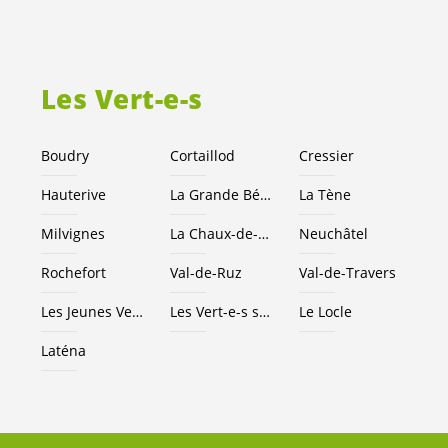
Les
Vert-e-s
Boudry
Cortaillod
Cressier
Hauterive
La Grande Béroche
La Tène
Milvignes
La Chaux-de-Fonds
Neuchâtel
Rochefort
Val-de-Ruz
Val-de-Travers
Les Jeunes
Vert-e-s
NE
Les
Vert-e-s
suisses
Le Locle
Laténa