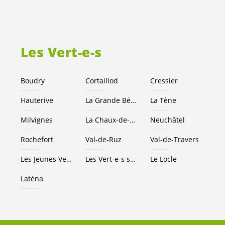
Les
Vert-e-s
Boudry
Cortaillod
Cressier
Hauterive
La Grande Béroche
La Tène
Milvignes
La Chaux-de-Fonds
Neuchâtel
Rochefort
Val-de-Ruz
Val-de-Travers
Les Jeunes
Vert-e-s
NE
Les
Vert-e-s
suisses
Le Locle
Laténa