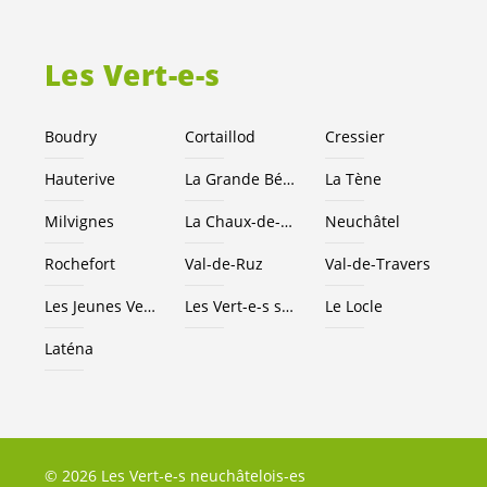
Les
Vert-e-s
Boudry
Cortaillod
Cressier
Hauterive
La Grande Béroche
La Tène
Milvignes
La Chaux-de-Fonds
Neuchâtel
Rochefort
Val-de-Ruz
Val-de-Travers
Les Jeunes
Vert-e-s
NE
Les
Vert-e-s
suisses
Le Locle
Laténa
© 2026 Les Vert-e-s neuchâtelois-es