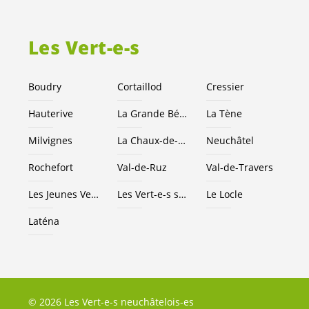
Les
Vert-e-s
Boudry
Cortaillod
Cressier
Hauterive
La Grande Béroche
La Tène
Milvignes
La Chaux-de-Fonds
Neuchâtel
Rochefort
Val-de-Ruz
Val-de-Travers
Les Jeunes
Vert-e-s
NE
Les
Vert-e-s
suisses
Le Locle
Laténa
© 2026 Les Vert-e-s neuchâtelois-es