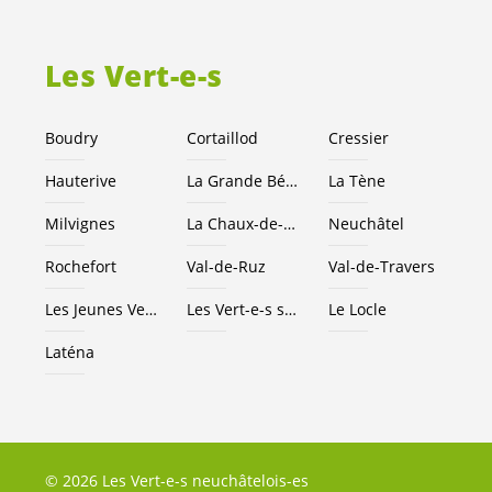
Les
Vert-e-s
Boudry
Cortaillod
Cressier
Hauterive
La Grande Béroche
La Tène
Milvignes
La Chaux-de-Fonds
Neuchâtel
Rochefort
Val-de-Ruz
Val-de-Travers
Les Jeunes
Vert-e-s
NE
Les
Vert-e-s
suisses
Le Locle
Laténa
© 2026 Les Vert-e-s neuchâtelois-es