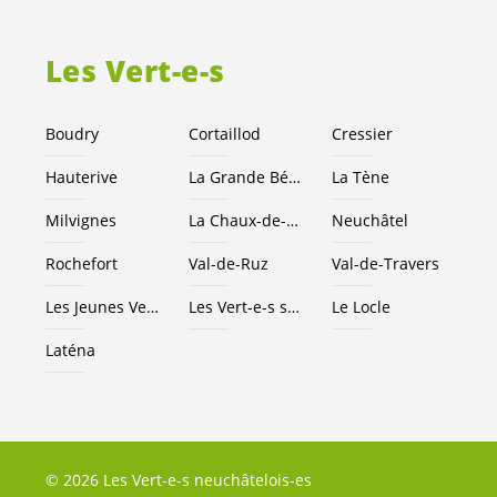
Les
Vert-e-s
Boudry
Cortaillod
Cressier
Hauterive
La Grande Béroche
La Tène
Milvignes
La Chaux-de-Fonds
Neuchâtel
Rochefort
Val-de-Ruz
Val-de-Travers
Les Jeunes
Vert-e-s
NE
Les
Vert-e-s
suisses
Le Locle
Laténa
© 2026 Les Vert-e-s neuchâtelois-es