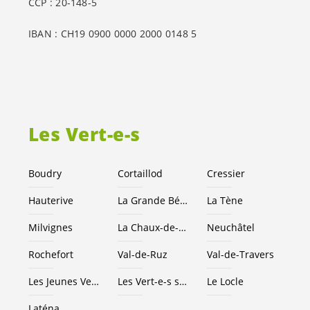
CCP : 20-148-5
IBAN : CH19 0900 0000 2000 0148 5
Les
Vert-e-s
Boudry
Cortaillod
Cressier
Hauterive
La Grande Béroche
La Tène
Milvignes
La Chaux-de-Fonds
Neuchâtel
Rochefort
Val-de-Ruz
Val-de-Travers
Les Jeunes
Vert-e-s
NE
Les
Vert-e-s
suisses
Le Locle
Laténa