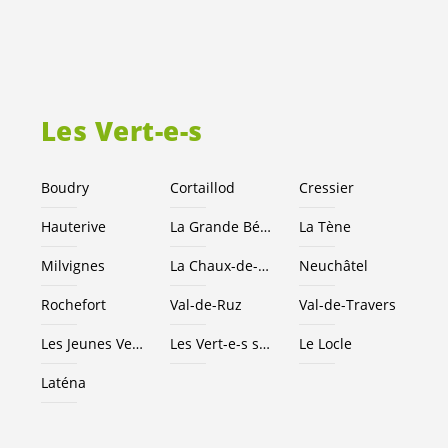
Les
Vert-e-s
Boudry
Cortaillod
Cressier
Hauterive
La Grande Béroche
La Tène
Milvignes
La Chaux-de-Fonds
Neuchâtel
Rochefort
Val-de-Ruz
Val-de-Travers
Les Jeunes
Vert-e-s
NE
Les
Vert-e-s
suisses
Le Locle
Laténa