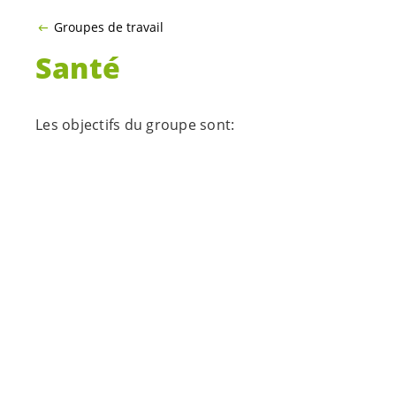
Groupes de travail
Santé
Les objectifs du groupe sont:
Comprendre comment fonctionne le système
de santé dans le canton
Évaluer la résistance du système de santé
aux médecines alternatives
Élaborer les prises de position lors de
consultations
Trouver les moyen de renforcer les
médecines alternatives et la prévention
Responsable du groupe Santé:
Claudette