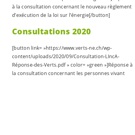
à la consultation concernant le nouveau règlement
d’exécution de la loi sur l’énergie[/button]
Consultations 2020
[button link= »https://www.verts-ne.ch/wp-
content/uploads/2020/09/Consultation-LIncA-
Réponse-des-Verts.pdf » color= »green »]Réponse à
la consultation concernant les personnes vivant
avec un handicap[/button]
[button link= »https://www.verts-ne.ch/wp-
content/uploads/2020/08/Consultation-Enfance-et-
Jeunesse-Réponse-des-Verts.pdf »
color= »green »]Réponse à la consultation
concernant l’enfance et la jeunesse[/button]
[button link= »https://www.verts-ne.ch/wp-