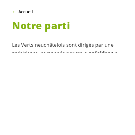
Accueil
Notre parti
Les Verts neuchâtelois sont dirigés par une
présidence, composée par
un-e
président-e
,
épaulé-e
par une vice-présidence ou une co-
présidence.
Le
Bureau cantonal
gère les questions liées à
l’organisation administrative et financière du
parti. Il se réunit en principe deux fois par
mois.
Le
Comité cantonal
a pour mission de
prendre position sur les questions politiques
liées au parti. Il se réunit une fois par mois.