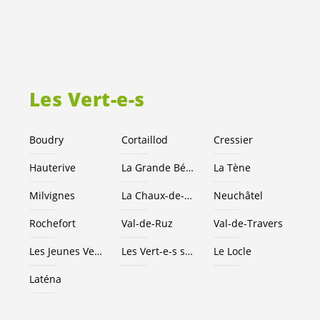
Les
Vert-e-s
Boudry
Cortaillod
Cressier
Hauterive
La Grande Béroche
La Tène
Milvignes
La Chaux-de-Fonds
Neuchâtel
Rochefort
Val-de-Ruz
Val-de-Travers
Les Jeunes
Vert-e-s
NE
Les
Vert-e-s
suisses
Le Locle
Laténa