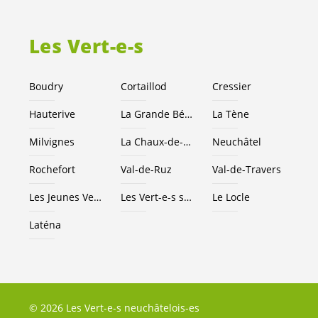
Les
Vert-e-s
Boudry
Cortaillod
Cressier
Hauterive
La Grande Béroche
La Tène
Milvignes
La Chaux-de-Fonds
Neuchâtel
Rochefort
Val-de-Ruz
Val-de-Travers
Les Jeunes
Vert-e-s
NE
Les
Vert-e-s
suisses
Le Locle
Laténa
© 2026 Les Vert-e-s neuchâtelois-es