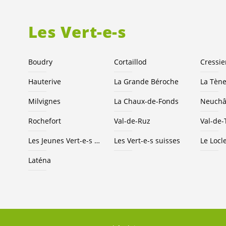
Les
Vert-e-s
Boudry
Cortaillod
Cressie
Hauterive
La Grande Béroche
La Tèn
Milvignes
La Chaux-de-Fonds
Neuchâ
Rochefort
Val-de-Ruz
Val-de-
Les Jeunes
Vert-e-s
NE
Les
Vert-e-s
suisses
Le Locl
Laténa