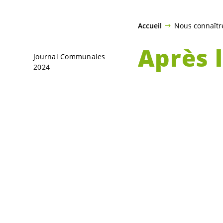
Accueil
Nous connaîtr
Après 
Journal Communales
2024
permac
Après la tempête
La Chaux-de-Fonds
perm(anent) et de
Selon
David Holm
permaculture est 