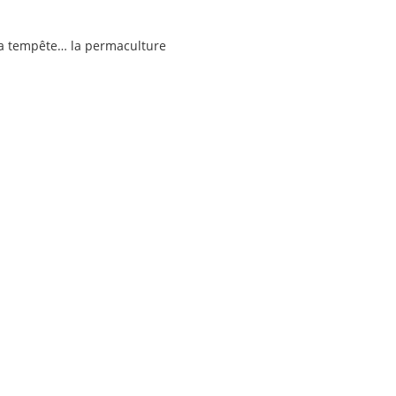
la tempête… la permaculture
ment sa place à
 issu de
années 70, la
écosystèmes