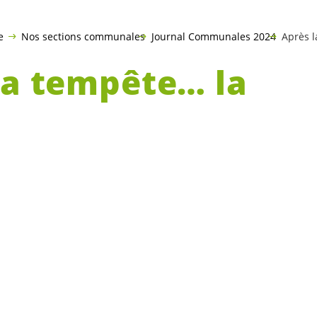
e
Nos sections communales
Journal Communales 2024
Après 
la tempête… la
ulture
 du 24 juillet, la permaculture trouve idéale
. Mais de quoi s’agit-il ? C’est un mot valise
 (agri/horti)culture.
gren
et
Bill Mollison, ses concepteurs
dans les 
à la fois une science et un art de concevoir des