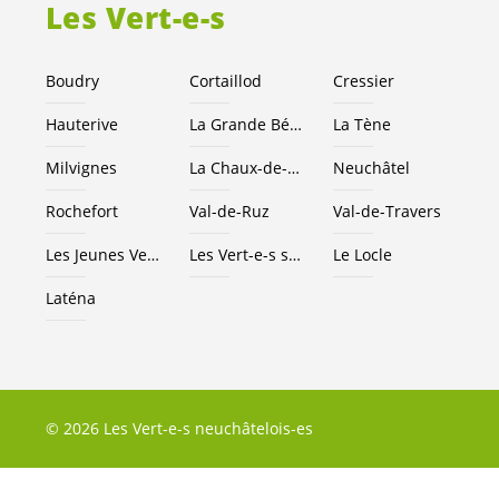
Les
Vert-e-s
Boudry
Cortaillod
Cressier
Hauterive
La Grande Béroche
La Tène
Milvignes
La Chaux-de-Fonds
Neuchâtel
Rochefort
Val-de-Ruz
Val-de-Travers
Les Jeunes
Vert-e-s
NE
Les
Vert-e-s
suisses
Le Locle
Laténa
© 2026 Les Vert-e-s neuchâtelois-es