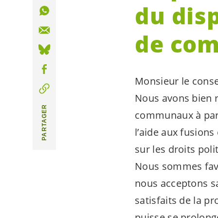
du disp
de co
Monsieur le consei
Nous avons bien re
PARTAGER
communaux à parti
l’aide aux fusions
sur les droits poli
Nous sommes favor
nous acceptons sa
satisfaits de la 
puisse se prolon