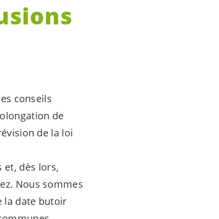
fusions
les conseils
rolongation de
évision de la loi
et, dès lors,
posez. Nous sommes
 la date butoir
x communes