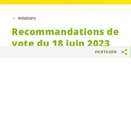
Votations
Recommandations de
vote du 18 juin 2023
PARTAGER
Oui à la loi climat :
maintenant ou jamais…
Les
Vert-e-s
neuchâtelois-es
sont à 100% en
faveur de la Loi Climat. Sans taxe ni
interdiction, elle soutiendra l’économie de
notre canton et nous mettra sur les rails de la
transition énergétique.