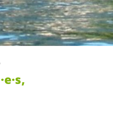
e
·e·s
,