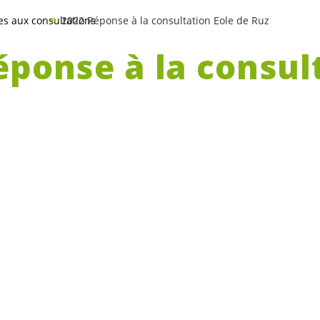
es aux consultations
2022 Réponse à la consultation Eole de Ruz
éponse à la consul
e Ruz
âtelois remercient le Conseil d’État pour l’
 population neuchâteloise sur le projet Eole 
t pleinement dans la stratégie cantonale d’a
scient.e.s
des enjeux environnementaux, le
soutiennent donc pleinement sa réalisation.
âtelois.e.s
toutefois formulent quelques dema