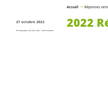
Accueil
Réponses vert
2022 R
27 octobre 2022
Communiqués récents
Eole d
News
Réponses vertes aux
consultations
Les
Vert·e·s
neuch
consultation à la
dernier s’inscri
énergétique.
Con
neuchâtelois.e.s
Les
Vert·e·s
neuch