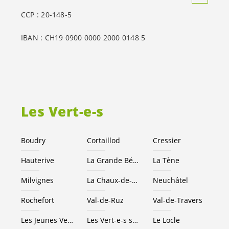
CCP : 20-148-5
IBAN : CH19 0900 0000 2000 0148 5
Les
Vert-e-s
Boudry
Cortaillod
Cressier
Hauterive
La Grande Béroche
La Tène
Milvignes
La Chaux-de-Fonds
Neuchâtel
Rochefort
Val-de-Ruz
Val-de-Travers
Les Jeunes
Vert-e-s
NE
Les
Vert-e-s
suisses
Le Locle